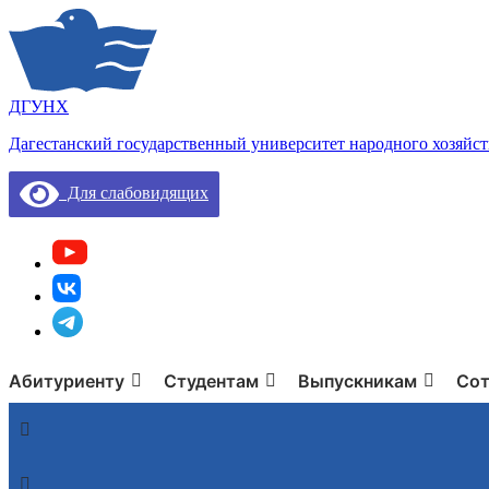
ДГУНХ
Дагестанский государственный университет народного хозяйст
Для слабовидящих
Абитуриенту
Студентам
Выпускникам
Сот