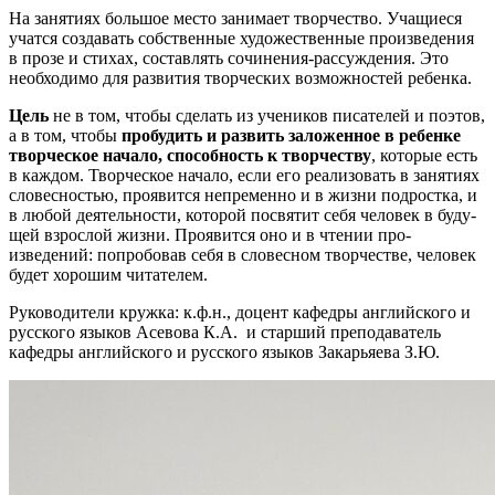
На занятиях большое место занимает творчество. Учащиеся
учатся создавать собст­венные художественные произведения
в прозе и сти­хах, составлять сочинения-рассуждения. Это
необхо­димо для развития творческих возможностей ребенка.
Цель
не в том, чтобы сделать из учеников писателей и поэтов,
а в том, чтобы
пробудить и развить заложен­ное в ребенке
творческое начало, способность к твор­честву
, которые есть
в каждом. Творческое начало, если его реализовать в занятиях
словесностью, про­явится непременно и в жизни подростка, и
в любой деятельности, которой посвятит себя человек в буду­
щей взрослой жизни. Проявится оно и в чтении про­
изведений: попробовав себя в словесном творчестве, человек
будет хорошим читателем.
Руководители кружка: к.ф.н., доцент кафедры английского и
русского языков Асевова К.А. и старший преподаватель
кафедры английского и русского языков Закарьяева З.Ю.