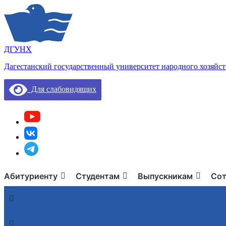
ДГУНХ
Дагестанский государственный университет народного хозяйст
Для слабовидящих
Абитуриенту
Студентам
Выпускникам
Сот