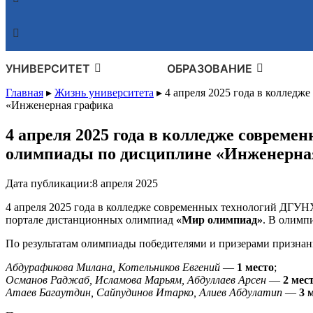
УНИВЕРСИТЕТ
ОБРАЗОВАНИЕ
Главная
▸
Жизнь университета
▸
4 апреля 2025 года в коллед
«Инженерная графика
4 апреля 2025 года в колледже соврем
олимпиады по дисциплине «Инженерна
Дата публикации:
8 апреля 2025
4 апреля 2025 года в колледже современных технологий ДГУН
портале дистанционных олимпиад
«Мир олимпиад»
. В олимп
По результатам олимпиады победителями и призерами признан
Абдурафикова Милана, Котельников Евгений
—
1 место
;
Османов Раджаб, Исламова Марьям, Абдуллаев Арсен
—
2 мес
Атаев Багаутдин, Сайпудинов Итарко, Алиев Абдулатип
—
3 