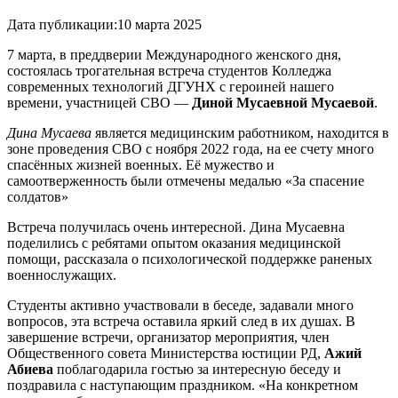
Дата публикации:
10 марта 2025
7 марта, в преддверии Международного женского дня,
состоялась трогательная встреча студентов Колледжа
современных технологий ДГУНХ с героиней нашего
времени, участницей СВО —
Диной Мусаевной Мусаевой
.
Дина Мусаева
является медицинским работником, находится в
зоне проведения СВО с ноября 2022 года, на ее счету много
спасённых жизней военных. Её мужество и
самоотверженность были отмечены медалью «За спасение
солдатов»
Встреча получилась очень интересной. Дина Мусаевна
поделились с ребятами опытом оказания медицинской
помощи, рассказала о психологической поддержке раненых
военнослужащих.
Студенты активно участвовали в беседе, задавали много
вопросов, эта встреча оставила яркий след в их душах. В
завершение встречи, организатор мероприятия, член
Общественного совета Министерства юстиции РД,
Ажий
Абиева
поблагодарила гостью за интересную беседу и
поздравила с наступающим праздником. «На конкретном