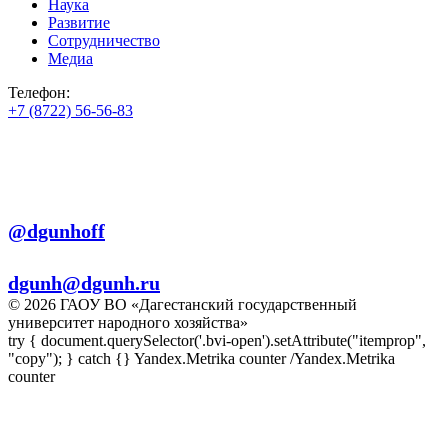
Наука
Развитие
Сотрудничество
Медиа
Телефон:
+7 (8722) 56-56-83
+7 (8722) 56-56-22
+7 (8722) 56-56-03
Телеграм:
@dgunhoff
E-mail:
dgunh@dgunh.ru
© 2026 ГАОУ ВО «Дагестанский государственный
университет народного хозяйства»
try { document.querySelector('.bvi-open').setAttribute("itemprop",
"copy"); } catch {} Yandex.Metrika counter
/Yandex.Metrika
counter