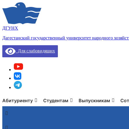
ДГУНХ
Дагестанский государственный университет народного хозяйст
Для слабовидящих
Абитуриенту
Студентам
Выпускникам
Сот