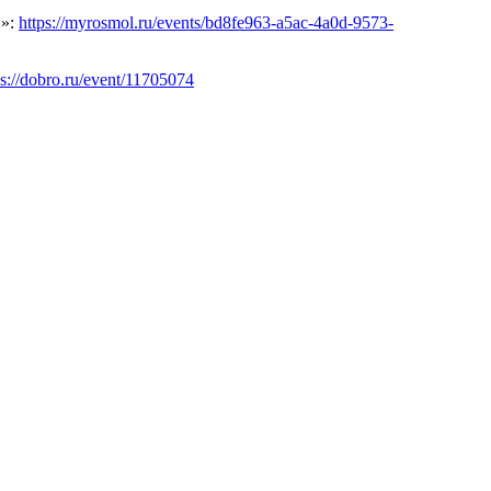
и»:
https://myrosmol.ru/events/bd8fe963-a5ac-4a0d-9573-
ps://dobro.ru/event/11705074