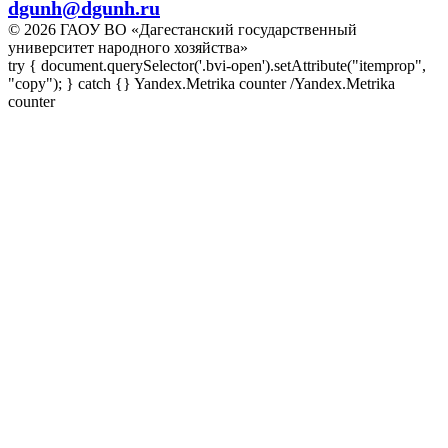
dgunh@dgunh.ru
© 2026 ГАОУ ВО «Дагестанский государственный
университет народного хозяйства»
try { document.querySelector('.bvi-open').setAttribute("itemprop",
"copy"); } catch {} Yandex.Metrika counter
/Yandex.Metrika
counter