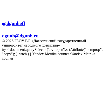
+7 (8722) 56-56-03
Телеграм:
@dgunhoff
E-mail:
dgunh@dgunh.ru
© 2026 ГАОУ ВО «Дагестанский государственный
университет народного хозяйства»
try { document.querySelector('.bvi-open').setAttribute("itemprop",
"copy"); } catch {} Yandex.Metrika counter
/Yandex.Metrika
counter