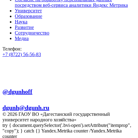
посредством веб-сервиса аналитики Яндекс Метрика
Университет
Образование
Наука
Развитие
Сотрудничество
Медиа
Телефон:
+7 (8722) 56-56-83
+7 (8722) 56-56-22
+7 (8722) 56-56-03
Телеграм:
@dgunhoff
E-mail:
dgunh@dgunh.ru
© 2026 ГАОУ ВО «Дагестанский государственный
университет народного хозяйства»
try { document.querySelector('.bvi-open').setAttribute("itemprop",
"copy"); } catch {} Yandex.Metrika counter
/Yandex.Metrika
counter