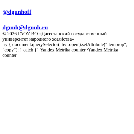
Телеграм:
@dgunhoff
E-mail:
dgunh@dgunh.ru
© 2026 ГАОУ ВО «Дагестанский государственный
университет народного хозяйства»
try { document.querySelector('.bvi-open').setAttribute("itemprop",
"copy"); } catch {} Yandex.Metrika counter
/Yandex.Metrika
counter