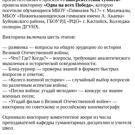
провела викторину
«Одна на всех Победа»
, которую
посетили обучающиеся МБОУ «Гимназия №17» г. Махачкалы,
МБОУ «Нижнеказанищенская гимназия имени А. Акаева»
Буйнакского района, ГБОУ РД «РЦО» г. Каспийск, Колледжа
полиции ДГУНХ.
Викторина включала шесть этапов:
— разминка — вопросы на общую эрудицию по истории
Великой Отечественной войны;
— «Что? Где? Когда?» – вопросы, требующие аналитического
мышления и исторической осведомлённости;
— Блиц-турнир — проверка знаний в формате быстрых
вопросов и ответов;
— «Колесо военной истории» — случайный выбор вопросов
по различным аспектам войны;
— «Песни войны: угадай мелодию» — конкурс на знание
военных песен;
— «Угадай фильм о Великой Отечественной войне» —
викторина по советскому и российскому кинематографу.
Оценивало викторину компетентное жюри из числа
преподавателей кафедры гуманитарных дисциплин и учителя
школ.