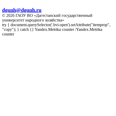
E-mail:
dgunh@dgunh.ru
© 2026 ГАОУ ВО «Дагестанский государственный
университет народного хозяйства»
try { document.querySelector('.bvi-open').setAttribute("itemprop",
"copy"); } catch {} Yandex.Metrika counter
/Yandex.Metrika
counter