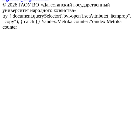
© 2026 ГАОУ ВО «Дагестанский государственный
университет народного хозяйства»
try { document.querySelector('.bvi-open').setAttribute("itemprop",
"copy"); } catch {} Yandex.Metrika counter
/Yandex.Metrika
counter