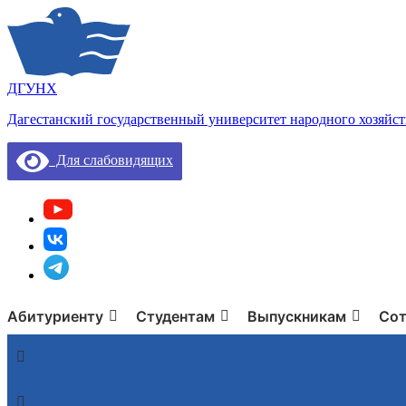
ДГУНХ
Дагестанский государственный университет народного хозяйст
Для слабовидящих
Абитуриенту
Студентам
Выпускникам
Сот