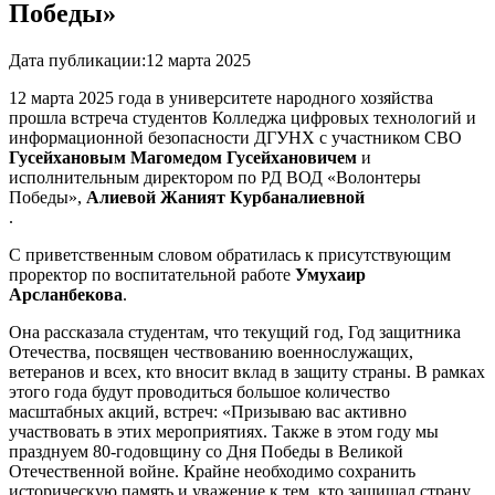
Победы»
Дата публикации:
12 марта 2025
12 марта 2025 года в университете народного хозяйства
прошла встреча студентов Колледжа цифровых технологий и
информационной безопасности ДГУНХ с участником СВО
Гусейхановым Магомедом Гусейхановичем
и
исполнительным директором по РД ВОД «Волонтеры
Победы»,
Алиевой Жаният Курбаналиевной
.
С приветственным словом обратилась к присутствующим
проректор по воспитательной работе
Умухаир
Арсланбекова
.
Она рассказала студентам, что текущий год, Год защитника
Отечества, посвящен чествованию военнослужащих,
ветеранов и всех, кто вносит вклад в защиту страны. В рамках
этого года будут проводиться большое количество
масштабных акций, встреч: «Призываю вас активно
участвовать в этих мероприятиях. Также в этом году мы
празднуем 80-годовщину со Дня Победы в Великой
Отечественной войне. Крайне необходимо сохранить
историческую память и уважение к тем, кто защищал страну.