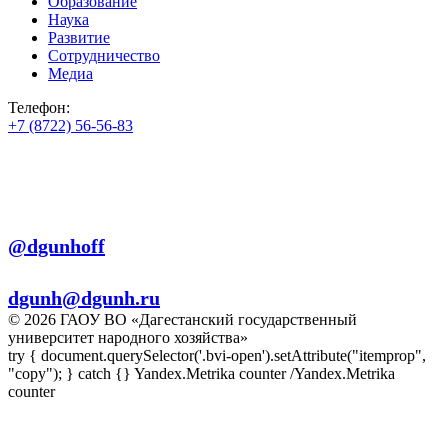
Образование
Наука
Развитие
Сотрудничество
Медиа
Телефон:
+7 (8722) 56-56-83
+7 (8722) 56-56-22
+7 (8722) 56-56-03
Телеграм:
@dgunhoff
E-mail:
dgunh@dgunh.ru
© 2026 ГАОУ ВО «Дагестанский государственный
университет народного хозяйства»
try { document.querySelector('.bvi-open').setAttribute("itemprop",
"copy"); } catch {} Yandex.Metrika counter
/Yandex.Metrika
counter