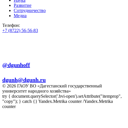
Наука
Развитие
Сотрудничество
Медиа
Телефон:
+7 (8722) 56-56-83
+7 (8722) 56-56-22
+7 (8722) 56-56-03
Телеграм:
@dgunhoff
E-mail:
dgunh@dgunh.ru
© 2026 ГАОУ ВО «Дагестанский государственный
университет народного хозяйства»
try { document.querySelector('.bvi-open').setAttribute("itemprop",
"copy"); } catch {} Yandex.Metrika counter
/Yandex.Metrika
counter