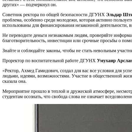
других» — подчеркнул он.
Советник ректора по общей безопасности ДГУНХ
Эльдар Шт
проблема, особенно среди молодежи, которая активно пользу
использованы для финансирования незаконной деятельности, в
Не переводите деньги незнакомым людям, проверяйте информац
благотворительность, инвестиции или срочные просьбы о пом
Знайте и соблюдайте законы, чтобы не стать невольным учас
Проректор по воспитательной работе ДГУНХ
Умухаир Арсла
«Ректор, Ахмед Гамидович, создал для вас все условия для ус
людьми, идеями, возможностями. Участие в общественной жизн
сказала она.
Мероприятие прошло в теплой и дружеской атмосфере, несмотр
студентам осознать, что свобода слова не означает вседозволен