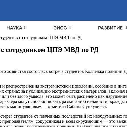
НАУКА
ЭИОС
РАЗВИТИЕ
студентов с сотрудником ЦПЭ МВД по РД
в с сотрудником ЦПЭ МВД по РД
ого хозяйства состоялась встреча студентов Колледжа полиции
и и распространения экстремистской идеологии, особенно в инте
их странах за публикацию экстремистских материалов, включая
у или без злого умысла, это может быть расценено как нарушен
рактера могут способствовать разжиганию ненависти, вражды и
звима к манипуляциям» — отметила Сабина Сункулиева.
стерег студентов от плачевных последствий их необдуманных п
к преподавателям, сокурсникам и всем окружающим — это важны
ажно для будущих сотрудников полиции. Вы будущие представите