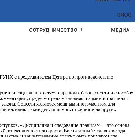
ЭИОС
СОТРУДНИЧЕСТВО
МЕДИА
 ДГУНХ с представителем Центра по противодействию
рнете и социальных сетях; о правилах безопасности и способах
 комментарии, предусмотрена уголовная и административная
ие закона. Соцсети являются мощным инструментом для
ли насилия. Такие действия могут повлиять на других
оступков. «Дисциплина и следование правилам — это основа
й аспект личностного роста. Воспитанный человек всегда
ли закона, и ваше поведение должно быть примером для