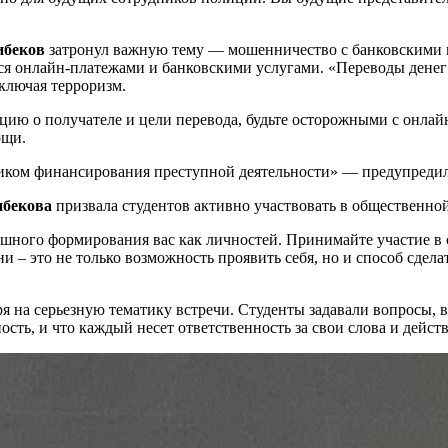
ибеков
затронул важную тему — мошенничество с банковскими к
ется онлайн-платежами и банковскими услугами. «Переводы ден
ключая терроризм.
ию о получателе и цели перевода, будьте осторожными с онлай
ощи.
тником финансирования преступной деятельности» — предупреди
нбекова
призвала студентов активно участвовать в общественно
пешного формирования вас как личностей. Принимайте участие в 
и – это не только возможность проявить себя, но и способ сде
я на серьезную тематику встречи. Студенты задавали вопросы, 
ность, и что каждый несет ответственность за свои слова и дейс