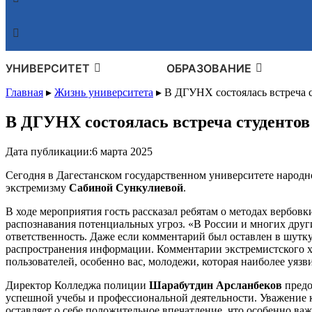
УНИВЕРСИТЕТ
ОБРАЗОВАНИЕ
Главная
▸
Жизнь университета
▸
В ДГУНХ состоялась встреча 
В ДГУНХ состоялась встреча студенто
Дата публикации:
6 марта 2025
Сегодня в Дагестанском государственном университете народн
экстремизму
Сабиной Сункулиевой
.
В ходе мероприятия гость рассказал ребятам о методах вербовк
распознавания потенциальных угроз. «В России и многих друг
ответственность. Даже если комментарий был оставлен в шутк
распространения информации. Комментарии экстремистского ха
пользователей, особенно вас, молодежи, которая наиболее уя
Директор Колледжа полиции
Шарабутдин Арсланбеков
предо
успешной учебы и профессиональной деятельности. Уважение 
оставляет о себе положительное впечатление, что особенно в