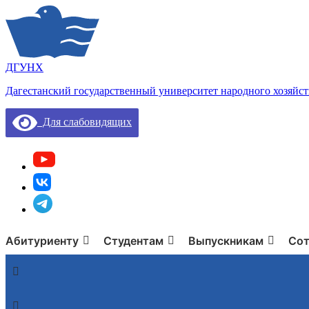
ДГУНХ
Дагестанский государственный университет народного хозяйст
Для слабовидящих
Абитуриенту
Студентам
Выпускникам
Сот