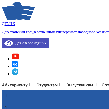
ДГУНХ
Дагестанский государственный университет народного хозяйст
Для слабовидящих
Абитуриенту
Студентам
Выпускникам
Сот