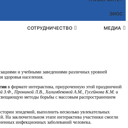
ЭИОС
СОТРУДНИЧЕСТВО
МЕДИА
низациями и учебными заведениями различных уровней
я здоровья населения.
гии
в формате интерактива, приуроченную этой праздничной
 З.Ф., Прониной Л.В., Халимбековой А.М., Гусейнова К.М. и
 освещающую методы борьбы с массовым распространением
 истории эпидемий, выполнить несколько увлекательных
й. На заключительном этапе интерактива участники смогли
раненных инфекционных заболеваний человека.