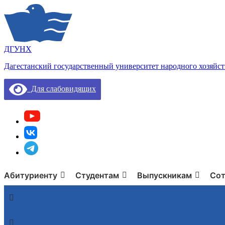
ДГУНХ
Дагестанский государственный университет народного хозяйст
Для слабовидящих
Абитуриенту
Студентам
Выпускникам
Сот