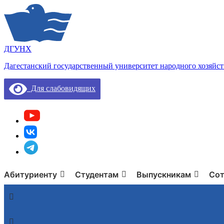
ДГУНХ
Дагестанский государственный университет народного хозяйст
Для слабовидящих
Абитуриенту
Студентам
Выпускникам
Сот