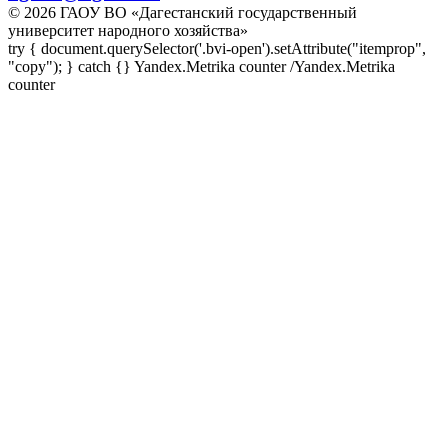
© 2026 ГАОУ ВО «Дагестанский государственный
университет народного хозяйства»
try { document.querySelector('.bvi-open').setAttribute("itemprop",
"copy"); } catch {} Yandex.Metrika counter
/Yandex.Metrika
counter