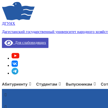
ДГУНХ
Дагестанский государственный университет народного хозяйст
Для слабовидящих
Абитуриенту
Студентам
Выпускникам
Сот