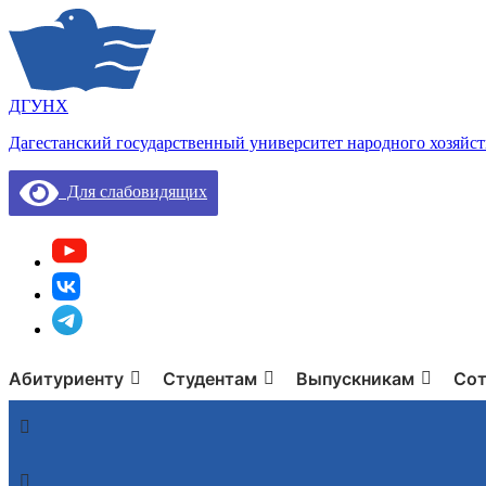
ДГУНХ
Дагестанский государственный университет народного хозяйст
Для слабовидящих
Абитуриенту
Студентам
Выпускникам
Сот