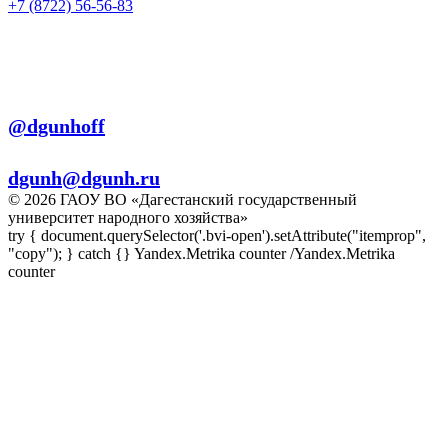
+7 (8722) 56-56-83
+7 (8722) 56-56-22
+7 (8722) 56-56-03
Телеграм:
@dgunhoff
E-mail:
dgunh@dgunh.ru
© 2026 ГАОУ ВО «Дагестанский государственный
университет народного хозяйства»
try { document.querySelector('.bvi-open').setAttribute("itemprop",
"copy"); } catch {} Yandex.Metrika counter
/Yandex.Metrika
counter