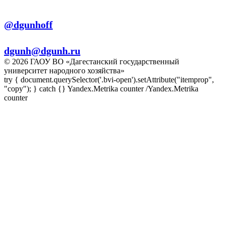
Телеграм:
@dgunhoff
E-mail:
dgunh@dgunh.ru
© 2026 ГАОУ ВО «Дагестанский государственный
университет народного хозяйства»
try { document.querySelector('.bvi-open').setAttribute("itemprop",
"copy"); } catch {} Yandex.Metrika counter
/Yandex.Metrika
counter