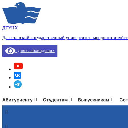
ДГУНХ
Дагестанский государственный университет народного хозяйст
Для слабовидящих
Абитуриенту
Студентам
Выпускникам
Сот