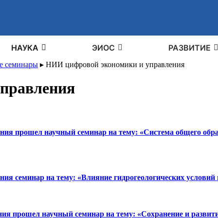
НАУКА
ЭИОС
РАЗВИТИЕ
е семинары
▸
НИИ цифровой экономики и управления
управления
ения прошел научный семинар на тему: «Система общего обр
ния семинар на тему: «Влияние гидрогеологических условий 
ия прошел научный семинар на тему: «Сохранение и развити