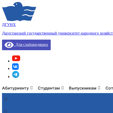
ДГУНХ
Дагестанский государственный университет народного хозяйст
Для слабовидящих
Абитуриенту
Студентам
Выпускникам
Сот