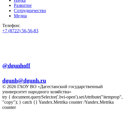
Наука
Развитие
Сотрудничество
Медиа
Телефон:
+7 (8722) 56-56-83
+7 (8722) 56-56-22
+7 (8722) 56-56-03
Телеграм:
@dgunhoff
E-mail:
dgunh@dgunh.ru
© 2026 ГАОУ ВО «Дагестанский государственный
университет народного хозяйства»
try { document.querySelector('.bvi-open').setAttribute("itemprop",
"copy"); } catch {} Yandex.Metrika counter
/Yandex.Metrika
counter