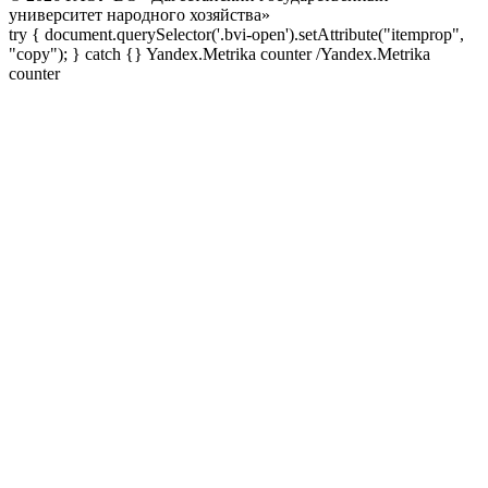
университет народного хозяйства»
try { document.querySelector('.bvi-open').setAttribute("itemprop",
"copy"); } catch {} Yandex.Metrika counter
/Yandex.Metrika
counter