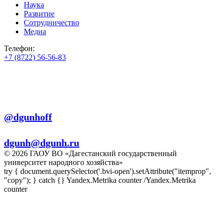
Наука
Развитие
Сотрудничество
Медиа
Телефон:
+7 (8722) 56-56-83
+7 (8722) 56-56-22
+7 (8722) 56-56-03
Телеграм:
@dgunhoff
E-mail:
dgunh@dgunh.ru
© 2026 ГАОУ ВО «Дагестанский государственный
университет народного хозяйства»
try { document.querySelector('.bvi-open').setAttribute("itemprop",
"copy"); } catch {} Yandex.Metrika counter
/Yandex.Metrika
counter