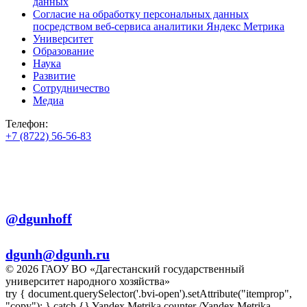
данных
Согласие на обработку персональных данных
посредством веб-сервиса аналитики Яндекс Метрика
Университет
Образование
Наука
Развитие
Сотрудничество
Медиа
Телефон:
+7 (8722) 56-56-83
+7 (8722) 56-56-22
+7 (8722) 56-56-03
Телеграм:
@dgunhoff
E-mail:
dgunh@dgunh.ru
© 2026 ГАОУ ВО «Дагестанский государственный
университет народного хозяйства»
try { document.querySelector('.bvi-open').setAttribute("itemprop",
"copy"); } catch {} Yandex.Metrika counter
/Yandex.Metrika