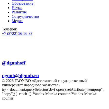
Образование
Наука
Развитие
Сотрудничество
Медиа
Телефон:
+7 (8722) 56-56-83
+7 (8722) 56-56-22
+7 (8722) 56-56-03
Телеграм:
@dgunhoff
E-mail:
dgunh@dgunh.ru
© 2026 ГАОУ ВО «Дагестанский государственный
университет народного хозяйства»
try { document.querySelector('.bvi-open').setAttribute("itemprop",
"copy"); } catch {} Yandex.Metrika counter
/Yandex.Metrika
counter