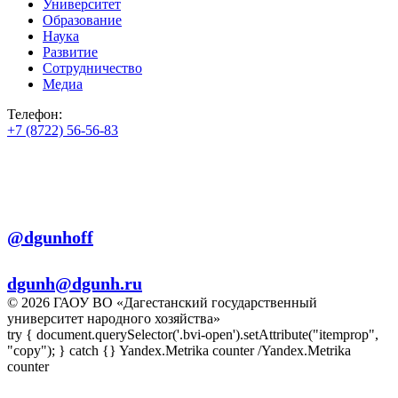
Университет
Образование
Наука
Развитие
Сотрудничество
Медиа
Телефон:
+7 (8722) 56-56-83
+7 (8722) 56-56-22
+7 (8722) 56-56-03
Телеграм:
@dgunhoff
E-mail:
dgunh@dgunh.ru
© 2026 ГАОУ ВО «Дагестанский государственный
университет народного хозяйства»
try { document.querySelector('.bvi-open').setAttribute("itemprop",
"copy"); } catch {} Yandex.Metrika counter
/Yandex.Metrika
counter