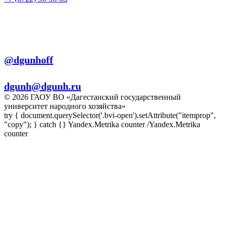
+7 (8722) 56-56-22
+7 (8722) 56-56-03
Телеграм:
@dgunhoff
E-mail:
dgunh@dgunh.ru
© 2026 ГАОУ ВО «Дагестанский государственный
университет народного хозяйства»
try { document.querySelector('.bvi-open').setAttribute("itemprop",
"copy"); } catch {} Yandex.Metrika counter
/Yandex.Metrika
counter